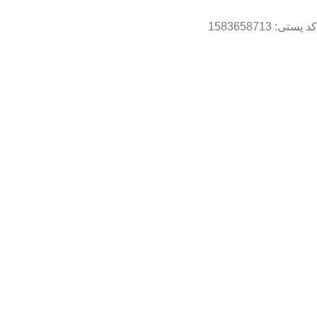
کد پستی: 1583658713
اطلاعات تماس
0919-099-1266
0914-186-8391