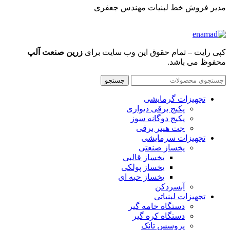
مدیر فروش خط لبنیات مهندس جعفری
کپی رایت – تمام حقوق این وب سایت برای
زرین صنعت آلپ
محفوظ می باشد.
جستجو
تجهیزات گرمایشی
پکیج برقی دیواری
پکیج دوگانه سوز
جت هیتر برقی
تجهیزات سرمایشی
یخساز صنعتی
یخساز قالبی
یخساز پولکی
یخساز حبه ای
آبسردکن
تجهیزات لبنیاتی
دستگاه خامه گیر
دستگاه کره گیر
پروسس تانک