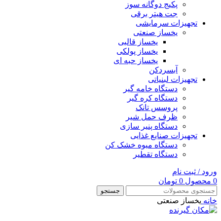
پکیج دوگانه سوز
جت هیتر برقی
تجهیزات سرمایشی
یخساز صنعتی
یخساز قالبی
یخساز پولکی
یخساز حبه ای
آبسردکن
تجهیزات لبنیاتی
دستگاه خامه گیر
دستگاه کره گیر
پروسس تانک
ظرف حمل شیر
دستگاه پنیر سازی
تجهیزات صنایع غذایی
دستگاه میوه خشک کن
دستگاه تقطیر
ورود / ثبت نام
0
محصول
0
تومان
جستجو
خانه
یخساز صنعتی