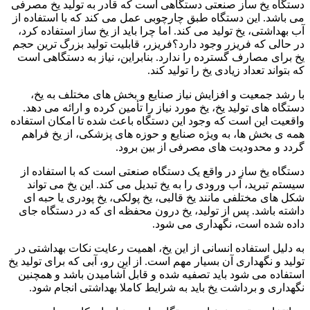
دستگاه یخ ساز صنعتی دستگاهی است که قادر به تولید یخ مصرفی
می باشد. این دستگاه طبق چارچوبی عمل می کند که با استفاده از
آب بهداشتی، یخ تولید می کند. اما چرا باید از یخ ساز استفاده کرد،
در حالی که فریزر وجود دارد؟
فریزر، قابلیت تولید بزرگ ترین حجم
یخ برای مصارف گسترده را ندارد. بنابراین، نیاز به دستگاهی است
که بتواند تعداد زیادی یخ را تولید کند.
با رشد جمعیت و افزایش نیاز صنایع و بخش های مختلف به یخ،
دستگاه های تولید یخ، یخ مورد نیاز را تأمین کرده و ارائه می دهد.
واقعیت این است که وجود این دستگاه باعث شده تا امکان استفاده
همه ی بخش ها، به ویژه صنایع و حوزه های پزشکی، از یخ فراهم
گردد و محدودیت های مصرفی از بین برود.
دستگاه یخ ساز در واقع یک دستگاه صنعتی است که با استفاده از
سیستم تبرید، آب ورودی را به یخ تبدیل می کند. این یخ می تواند
شکل های مختلفی مانند یخ قالبی، یخ پولکی، یخ پودری یا حبه ای
داشته باشد. پس از تولید، یخ درون محفظه ای که در دستگاه جای
داده شده است، نگهداری می شود.
به دلیل استفاده انسانی از این یخ، اهمیت رعایت نکات بهداشتی در
تولید و نگهداری آن بسیار مهم است. از این رو، آبی که برای تولید یخ
استفاده می شود باید تصفیه شده و قابل آشامیدن باشد و همچنین
نگهداری و برداشت یخ باید به شرایط کاملا بهداشتی انجام شود.