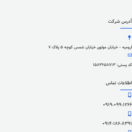
آدرس شرکت
ارومیه – خیابان مولوی خیابان شمس کوچه 5 پلاک 7
کد پستی: 1583658713
اطلاعات تماس
0919-099-1266
0914-186-8391