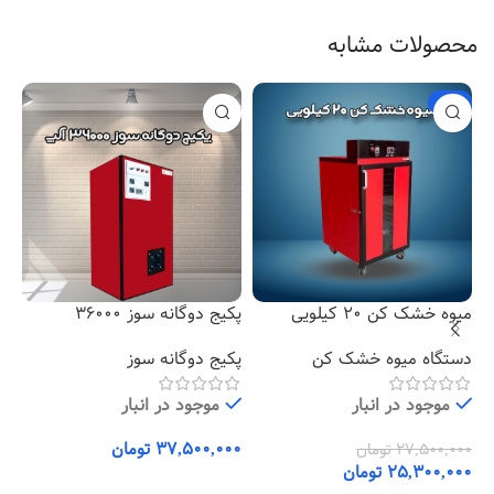
محصولات مشابه
-8%
میوه خشک کن 20 کیلویی
پکیج دوگانه سوز 36000
میو
دستگاه میوه خشک کن
پکیج دوگانه سوز
دس
موجود در انبار
موجود در انبار
تومان
27,500,000
تومان
00
25,300,000
تومان
00
افزودن به سبد خرید