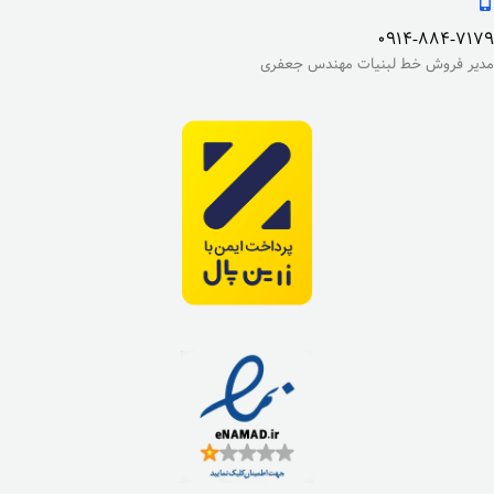
0914-884-7179
مدیر فروش خط لبنیات مهندس جعفری