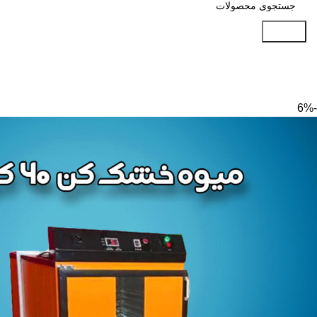
جستجو
-6%