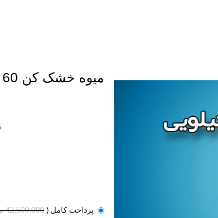
میوه خشک کن 60 کیلویی
6
پرداخت کامل
(
42,500,000
ت