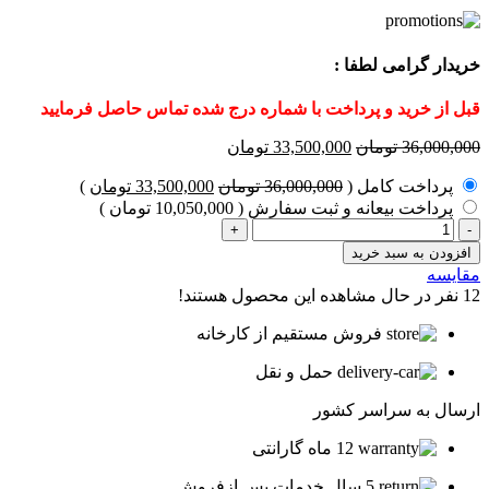
خریدار گرامی لطفا :
قبل از خرید و پرداخت با شماره درج شده تماس حاصل فرمایید
قیمت
قیمت
36,000,000
تومان
33,500,000
تومان
اصلی
فعلی
قیمت
قیمت
پرداخت کامل
(
36,000,000
تومان
33,500,000
تومان
)
36,000,000 تومان
33,500,000 تومان
اصلی
فعلی
بود.
پرداخت بیعانه و ثبت سفارش
(
است.
10,050,000
تومان
)
36,000,000 تومان
0,000
پکیج
بود.
است.
برقی
افزودن به سبد خرید
دیواری
مقایسه
30000
12
نفر در حال مشاهده این محصول هستند!
تک
فاز
فروش مستقیم از کارخانه
آلپ
عدد
حمل و نقل
ارسال به سراسر کشور
12 ماه گارانتی
5 سال خدمات پس ازفروش