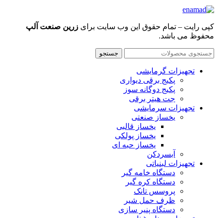
کپی رایت – تمام حقوق این وب سایت برای
زرین صنعت آلپ
محفوظ می باشد.
جستجو
تجهیزات گرمایشی
پکیج برقی دیواری
پکیج دوگانه سوز
جت هیتر برقی
تجهیزات سرمایشی
یخساز صنعتی
یخساز قالبی
یخساز پولکی
یخساز حبه ای
آبسردکن
تجهیزات لبنیاتی
دستگاه خامه گیر
دستگاه کره گیر
پروسس تانک
ظرف حمل شیر
دستگاه پنیر سازی