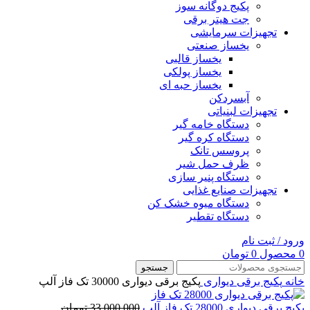
پکیج دوگانه سوز
جت هیتر برقی
تجهیزات سرمایشی
یخساز صنعتی
یخساز قالبی
یخساز پولکی
یخساز حبه ای
آبسردکن
تجهیزات لبنیاتی
دستگاه خامه گیر
دستگاه کره گیر
پروسس تانک
ظرف حمل شیر
دستگاه پنیر سازی
تجهیزات صنایع غذایی
دستگاه میوه خشک کن
دستگاه تقطیر
ورود / ثبت نام
0
محصول
0
تومان
جستجو
خانه
پکیج برقی دیواری
پکیج برقی دیواری 30000 تک فاز آلپ
قیمت
پکیج برقی دیواری 28000 تک فاز آلپ
33,000,000
تومان