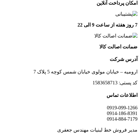
امکان پرداخت آنلاین
7 روز هفته از ساعت 9 الی 22
ضمانت اصالت کالا
آدرس شرکت
ارومیه – خیابان مولوی خیابان شمس کوچه 5 پلاک 7
کد پستی: 1583658713
اطلاعات تماس
0919-099-1266
0914-186-8391
0914-884-7179
مدیر فروش خط لبنیات مهندس جعفری